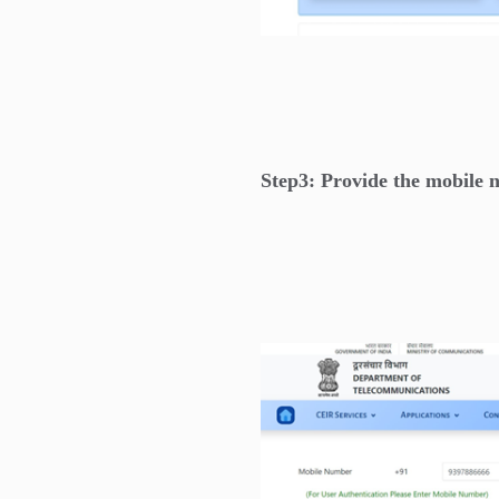
Step3: Provide the mobile 