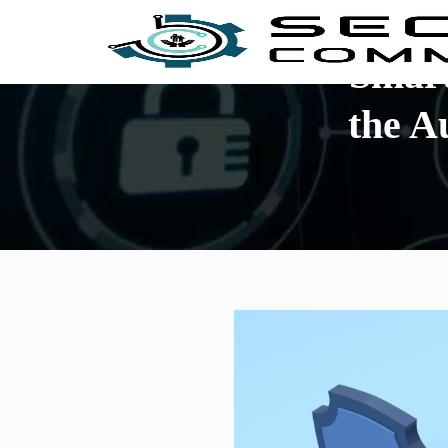
Smart
the A