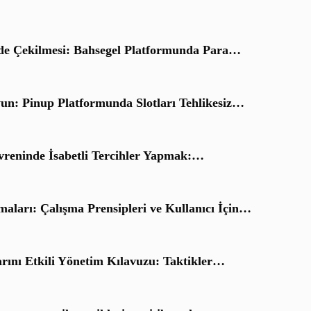
ilde Çekilmesi: Bahsegel Platformunda Para…
: Pinup Platformunda Slotları Tehlikesiz…
reninde İsabetli Tercihler Yapmak:…
maları: Çalışma Prensipleri ve Kullanıcı İçin…
rını Etkili Yönetim Kılavuzu: Taktikler…