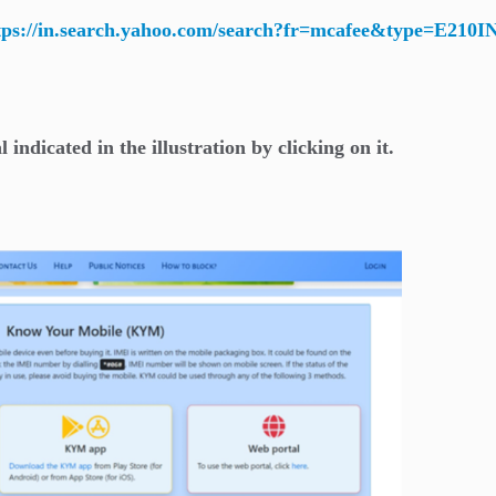
tps://in.search.yahoo.com/search?fr=mcafee&type=E210I
l indicated in the illustration by clicking on it.