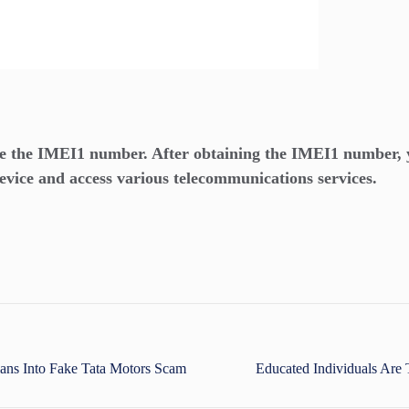
eve the IMEI1 number. After obtaining the IMEI1 number, 
device and access various telecommunications services.
ans Into Fake Tata Motors Scam
Educated Individuals Are