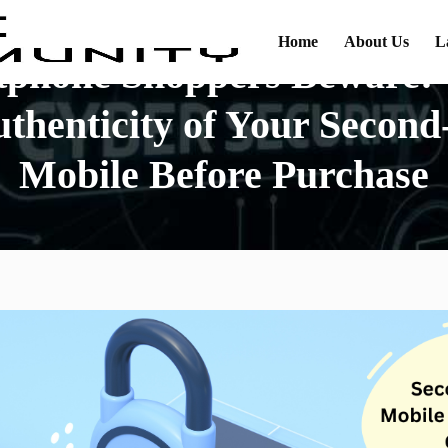
Home
About Us
L
phone Shoppers Beware: 
uthenticity of Your Secon
Mobile Before Purchase