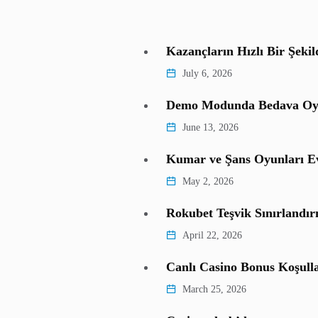
Kazançların Hızlı Bir Şek
July 6, 2026
Demo Modunda Bedava Oyun
June 13, 2026
Kumar ve Şans Oyunları Ev
May 2, 2026
Rokubet Teşvik Sınırlandır
April 22, 2026
Canlı Casino Bonus Koşulla
March 25, 2026