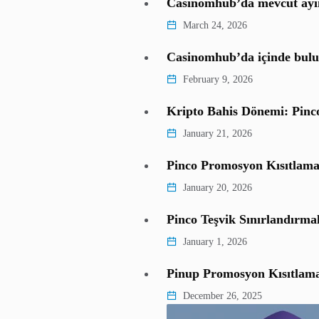
Casinomhub’da mevcut ayın 
March 24, 2026
Casinomhub’da içinde bulu
February 9, 2026
Kripto Bahis Dönemi: Pin
January 21, 2026
Pinco Promosyon Kısıtlamal
January 20, 2026
Pinco Teşvik Sınırlandırma
January 1, 2026
Pinup Promosyon Kısıtlamal
December 26, 2025